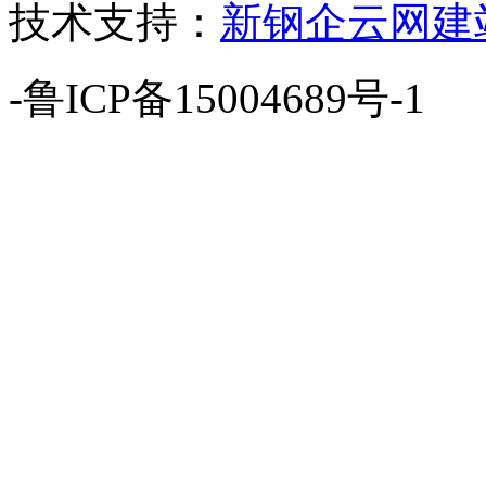
技术支持：
新钢企云网建
-鲁ICP备15004689号-1