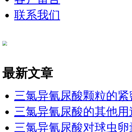
联系我们
最新文章
三氯异氰尿酸颗粒的紧
三氯异氰尿酸的其他用
三氯异氰尿酸对球虫卵